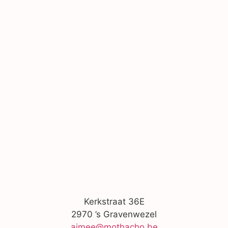
Kerkstraat 36E
2970 ’s Gravenwezel
aimee@mothacho.be